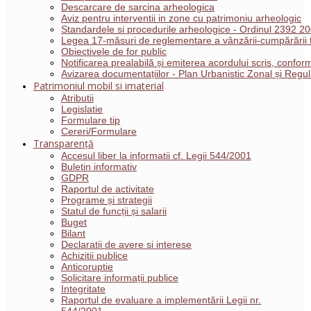
Descarcare de sarcina arheologica
Aviz pentru interventii in zone cu patrimoniu arheologic
Standardele si procedurile arheologice - Ordinul 2392 2
Legea 17-măsuri de reglementare a vânzării-cumpărării t
Obiectivele de for public
Notificarea prealabilă și emiterea acordului scris, conf
Avizarea documentațiilor - Plan Urbanistic Zonal și Reg
Patrimoniul mobil si imaterial
Atributii
Legislatie
Formulare tip
Cereri/Formulare
Transparență
Accesul liber la informatii cf. Legii 544/2001
Buletin informativ
GDPR
Raportul de activitate
Programe și strategii
Statul de funcții și salarii
Buget
Bilant
Declaratii de avere si interese
Achizitii publice
Anticoruptie
Solicitare informații publice
Integritate
Raportul de evaluare a implementării Legii nr.
544/2001