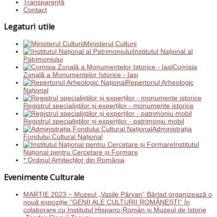
Transparență
Contact
Legaturi utile
Ministerul Culturii
Institutul Național al
Patrimoniului
Comisia
Zonală a Monumentelor Istorice - Iasi
Repertoriul Arheologic
Național
Registrul specialiștilor și experților - monumente istorice
Registrul specialiștilor și experților - patrimoniu mobil
Administrația
Fondului Cultural Național
Institutul
Național pentru Cercetare și Formare
* Ordinul Arhitecților din România
Evenimente Culturale
MARTIE 2023 ~ Muzeul „Vasile Pârvan” Bârlad organizează o
nouă expoziție ”GENII ALE CULTURII ROMÂNEȘTI” în
colaborare cu Institutul Hispano-Român și Muzeul de Istorie