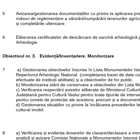
5
Avizarea/gestionarea documentațiilor cu privire la aplicarea pr
măsuri de reglementare a vânzării/cumpărării terenurilor agricol
și completările ulterioare.
6
Eliberarea certificatelor de descărcare de sarcină arheologică 
Arheologie.
Obiectivul nr. 3. Evidență/Inventariere. Monitorizare
7
a) Gestionarea obiectivelor înscrise în Lista Monumentelor Isto
Repertoriul Arheologic Național (completarea bazei de date cu n
efectuate de instituții abilitate) și a obiectivelor de for public.
b) Monitorizarea stării de conservare a obiectivelor din Lista 
c) Verificarea respectării avizelor eliberate de Ministerul Culturii
Județeană pentru Cultură Vaslui pentru toate tipurile de interv
pentru zonele de protecție ale acestora, precum și a documenta
d) Gestionarea situațiilor cu privire la încălcarea prevederilor l
cultural imobil.
8
a) Verificarea și evidența dosarelor de clasare/declasare a mon
analiză și avizare Comisiei Naționale a Monumentelor Istorice