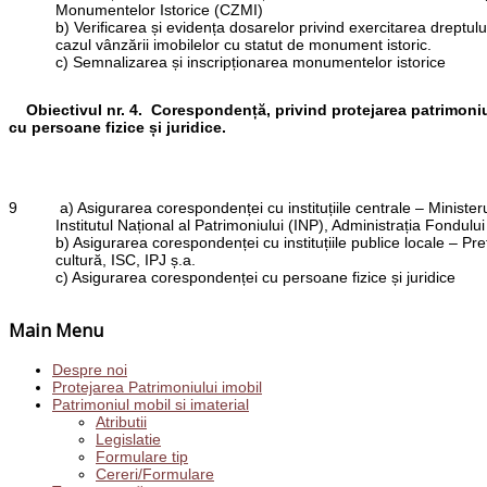
Monumentelor Istorice (CZMI)
b) Verificarea și evidența dosarelor privind exercitarea dreptul
cazul vânzării imobilelor cu statut de monument istoric.
c) Semnalizarea și inscripționarea monumentelor istorice
Obiectivul nr. 4. Corespondență, privind protejarea patrimoniul
cu persoane fizice și juridice.
9
a) Asigurarea corespondenței cu instituțiile centrale – Ministerul
Institutul Național al Patrimoniului (INP), Administrația Fondulu
b) Asigurarea corespondenței cu instituțiile publice locale – Prefe
cultură, ISC, IPJ ș.a.
c) Asigurarea corespondenței cu persoane fizice și juridice
Main Menu
Despre noi
Protejarea Patrimoniului imobil
Patrimoniul mobil si imaterial
Atributii
Legislatie
Formulare tip
Cereri/Formulare