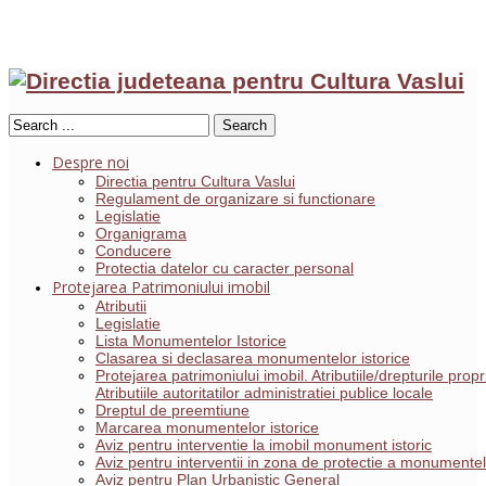
Search
Despre noi
Directia pentru Cultura Vaslui
Regulament de organizare si functionare
Legislatie
Organigrama
Conducere
Protectia datelor cu caracter personal
Protejarea Patrimoniului imobil
Atributii
Legislatie
Lista Monumentelor Istorice
Clasarea si declasarea monumentelor istorice
Protejarea patrimoniului imobil. Atributiile/drepturile pro
Atributiile autoritatilor administratiei publice locale
Dreptul de preemtiune
Marcarea monumentelor istorice
Aviz pentru interventie la imobil monument istoric
Aviz pentru interventii in zona de protectie a monumentelo
Aviz pentru Plan Urbanistic General