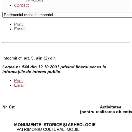
Contact
Print
Email
întocmit cf. art. 5, alin (2) din
Legea nr. 544 din 12.10.2001 privind liberul acces la
informațiile de interes public
Print
Email
N
r
. Crt
A
c
t
ivitatea
(p
e
nt
r
u realizarea obiectiv
MONUMENTE ISTORICE ȘI ARHEOLOGIE
PATRIMONIU CULTURAL IMOBIL