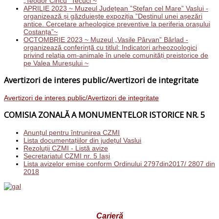
„Teodor Cincu” Tecuci ~
APRILIE 2023 ~ Muzeul Județean ”Ștefan cel Mare” Vaslui -
organizează și găzduiește expoziția ”Destinul unei așezări
antice. Cercetare arheologice preventive la periferia orașului
Costanța”~
OCTOMBRIE 2023 ~ Muzeul „Vasile Pârvan” Bârlad -
organizează conferință cu titlul: Indicatori arheozoologici
privind relația om-animale în unele comunități preistorice de
pe Valea Mureșului ~
Avertizori de interes public/Avertizori de integritate
Avertizori de interes public/Avertizori de integritate
COMISIA ZONALĂ A MONUMENTELOR ISTORICE NR. 5
Anunțul pentru întrunirea CZMI
Lista documentațiilor din județul Vaslui
Rezoluții CZMI - Listă avize
Secretariatul CZMI nr. 5 Iași
Lista avizelor emise conform Ordinului 2797din2017/ 2807 din
2018
Carieră