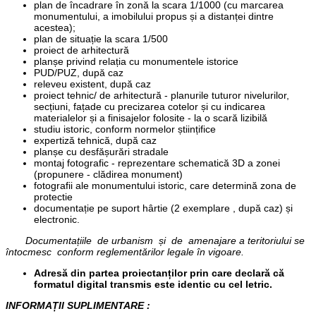
plan de încadrare în zonă la scara 1/1000 (cu marcarea
monumentului, a imobilului propus și a distanței dintre
acestea);
plan de situație la scara 1/500
proiect de arhitectură
planșe privind relația cu monumentele istorice
PUD/PUZ, după caz
releveu existent, după caz
proiect tehnic/ de arhitectură - planurile tuturor nivelurilor,
secțiuni, fațade cu precizarea cotelor și cu indicarea
materialelor și a finisajelor folosite - la o scară lizibilă
studiu istoric, conform normelor științifice
expertiză tehnică, după caz
planșe cu desfășurări stradale
montaj fotografic - reprezentare schematică 3D a zonei
(propunere - clădirea monument)
fotografii ale monumentului istoric, care determină zona de
protectie
documentație pe suport hârtie (2 exemplare , după caz) și
electronic.
Documentațiile de urbanism și de amenajare a teritoriului se
întocmesc conform reglementărilor legale în vigoare.
Adresă din partea proiectanților prin care declară că
formatul digital transmis este identic cu cel letric.
INFORMAȚII SUPLIMENTARE :