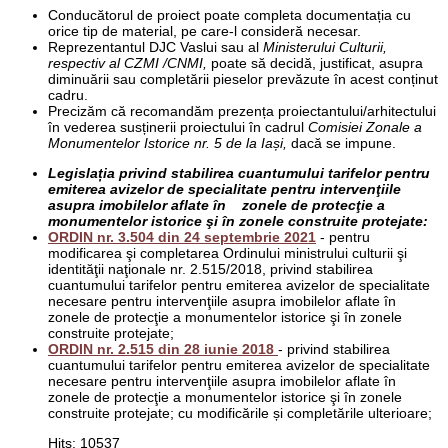
Conducătorul de proiect poate completa documentația cu
orice tip de material, pe care-l consideră necesar.
Reprezentantul DJC Vaslui sau al
Ministerului Culturii,
respectiv al CZMI /CNMI,
poate să decidă, justificat, asupra
diminuării sau completării pieselor prevăzute în acest conținut
cadru.
Precizăm că recomandăm prezența proiectantului/arhitectului
în vederea susținerii proiectului în cadrul
Comisiei Zonale a
Monumentelor Istorice nr. 5 de la Iași,
dacă se impune.
Legislația privind stabilirea cuantumului tarifelor pentru
emiterea avizelor de specialitate pentru intervenţiile
asupra imobilelor aflate în zonele de protecţie a
monumentelor istorice şi în zonele construite protejate:
ORDIN nr. 3.504 din 24 septembrie 2021
-
pentru
modificarea şi completarea Ordinului ministrului culturii şi
identităţii naţionale nr. 2.515/2018, privind stabilirea
cuantumului tarifelor pentru emiterea avizelor de specialitate
necesare pentru intervenţiile asupra imobilelor aflate în
zonele de protecţie a monumentelor istorice şi în zonele
construite protejate;
ORDIN nr. 2.515 din 28 iunie 2018
-
privind stabilirea
cuantumului tarifelor pentru emiterea avizelor de specialitate
necesare pentru intervenţiile asupra imobilelor aflate în
zonele de protecţie a monumentelor istorice şi în zonele
construite protejate; cu modificările și completările ulterioare;
Hits: 10537