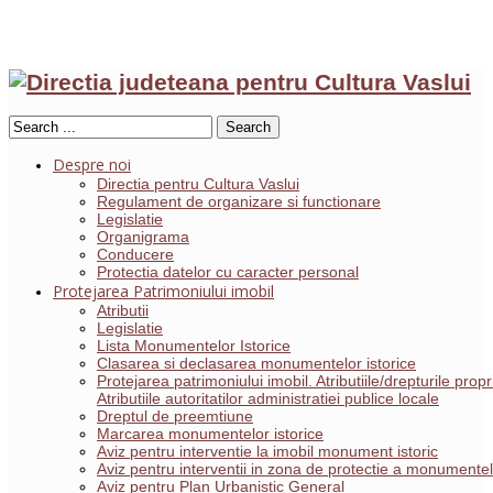
Search
Despre noi
Directia pentru Cultura Vaslui
Regulament de organizare si functionare
Legislatie
Organigrama
Conducere
Protectia datelor cu caracter personal
Protejarea Patrimoniului imobil
Atributii
Legislatie
Lista Monumentelor Istorice
Clasarea si declasarea monumentelor istorice
Protejarea patrimoniului imobil. Atributiile/drepturile pro
Atributiile autoritatilor administratiei publice locale
Dreptul de preemtiune
Marcarea monumentelor istorice
Aviz pentru interventie la imobil monument istoric
Aviz pentru interventii in zona de protectie a monumentelo
Aviz pentru Plan Urbanistic General