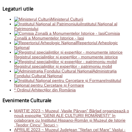
Legaturi utile
Ministerul Culturii
Institutul Național al
Patrimoniului
Comisia
Zonală a Monumentelor Istorice - Iasi
Repertoriul Arheologic
Național
Registrul specialiștilor și experților - monumente istorice
Registrul specialiștilor și experților - patrimoniu mobil
Administrația
Fondului Cultural Național
Institutul
Național pentru Cercetare și Formare
* Ordinul Arhitecților din România
Evenimente Culturale
MARTIE 2023 ~ Muzeul „Vasile Pârvan” Bârlad organizează o
nouă expoziție ”GENII ALE CULTURII ROMÂNEȘTI” în
colaborare cu Institutul Hispano-Român și Muzeul de Istorie
„Teodor Cincu” Tecuci ~
APRILIE 2023 ~ Muzeul Județean ”Ștefan cel Mare” Vaslui -