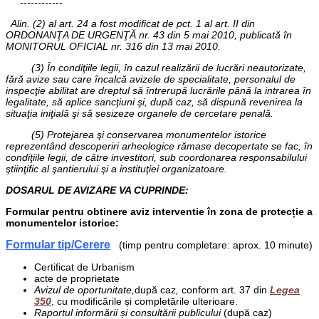
------------
Alin. (2) al art. 24 a fost modificat de pct. 1 al art. II din
ORDONANŢA DE URGENŢĂ nr. 43 din 5 mai 2010, publicată în
MONITORUL OFICIAL nr. 316 din 13 mai 2010.
(3) În condiţiile legii, în cazul realizării de lucrări neautorizate,
fără avize sau care încalcă avizele de specialitate, personalul de
inspecţie abilitat are dreptul să întrerupă lucrările până la intrarea în
legalitate, să aplice sancţiuni şi, după caz, să dispună revenirea la
situaţia iniţială şi să sesizeze organele de cercetare penală.
(5) Protejarea şi conservarea monumentelor istorice
reprezentând descoperiri arheologice rămase decopertate se fac, în
condiţiile legii, de către investitori, sub coordonarea responsabilului
ştiinţific al şantierului şi a instituţiei organizatoare.
DOSARUL DE AVIZARE VA CUPRINDE:
Formular pentru obtinere aviz interventie în zona de protecție a
monumentelor istorice:
Formular tip/Cerere
(timp pentru completare: aprox. 10 minute)
Certificat de Urbanism
acte de proprietate
Avizul de oportunitate,
după caz
,
conform art. 37 din
Legea
350
, cu modificările și completările ulterioare.
Raportul informării și consultării publicului
(după caz)