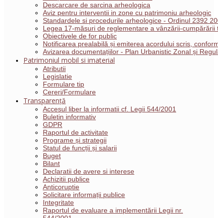
Descarcare de sarcina arheologica
Aviz pentru interventii in zone cu patrimoniu arheologic
Standardele si procedurile arheologice - Ordinul 2392 2
Legea 17-măsuri de reglementare a vânzării-cumpărării t
Obiectivele de for public
Notificarea prealabilă și emiterea acordului scris, conf
Avizarea documentațiilor - Plan Urbanistic Zonal și Reg
Patrimoniul mobil si imaterial
Atributii
Legislatie
Formulare tip
Cereri/Formulare
Transparență
Accesul liber la informatii cf. Legii 544/2001
Buletin informativ
GDPR
Raportul de activitate
Programe și strategii
Statul de funcții și salarii
Buget
Bilant
Declaratii de avere si interese
Achizitii publice
Anticoruptie
Solicitare informații publice
Integritate
Raportul de evaluare a implementării Legii nr.
544/2001