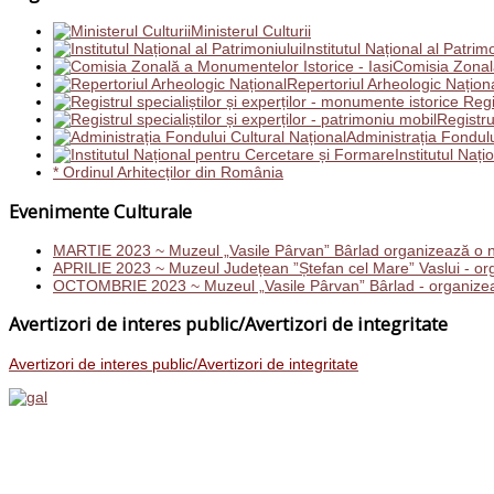
Ministerul Culturii
Institutul Național al Patrim
Comisia Zonală
Repertoriul Arheologic Națion
Regis
Registru
Administrația Fondulu
Institutul Naț
* Ordinul Arhitecților din România
Evenimente Culturale
MARTIE 2023 ~ Muzeul „Vasile Pârvan” Bârlad organizează o n
APRILIE 2023 ~ Muzeul Județean ”Ștefan cel Mare” Vaslui - orga
OCTOMBRIE 2023 ~ Muzeul „Vasile Pârvan” Bârlad - organizează c
Avertizori de interes public/Avertizori de integritate
Avertizori de interes public/Avertizori de integritate