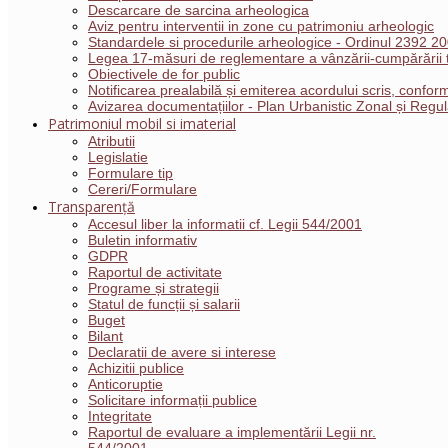
Descarcare de sarcina arheologica
Aviz pentru interventii in zone cu patrimoniu arheologic
Standardele si procedurile arheologice - Ordinul 2392 2
Legea 17-măsuri de reglementare a vânzării-cumpărării t
Obiectivele de for public
Notificarea prealabilă și emiterea acordului scris, conf
Avizarea documentațiilor - Plan Urbanistic Zonal și Reg
Patrimoniul mobil si imaterial
Atributii
Legislatie
Formulare tip
Cereri/Formulare
Transparență
Accesul liber la informatii cf. Legii 544/2001
Buletin informativ
GDPR
Raportul de activitate
Programe și strategii
Statul de funcții și salarii
Buget
Bilant
Declaratii de avere si interese
Achizitii publice
Anticoruptie
Solicitare informații publice
Integritate
Raportul de evaluare a implementării Legii nr.
544/2001