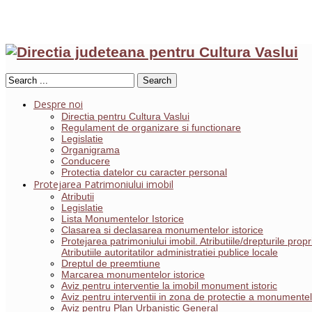
Search
Despre noi
Directia pentru Cultura Vaslui
Regulament de organizare si functionare
Legislatie
Organigrama
Conducere
Protectia datelor cu caracter personal
Protejarea Patrimoniului imobil
Atributii
Legislatie
Lista Monumentelor Istorice
Clasarea si declasarea monumentelor istorice
Protejarea patrimoniului imobil. Atributiile/drepturile pro
Atributiile autoritatilor administratiei publice locale
Dreptul de preemtiune
Marcarea monumentelor istorice
Aviz pentru interventie la imobil monument istoric
Aviz pentru interventii in zona de protectie a monumentelo
Aviz pentru Plan Urbanistic General