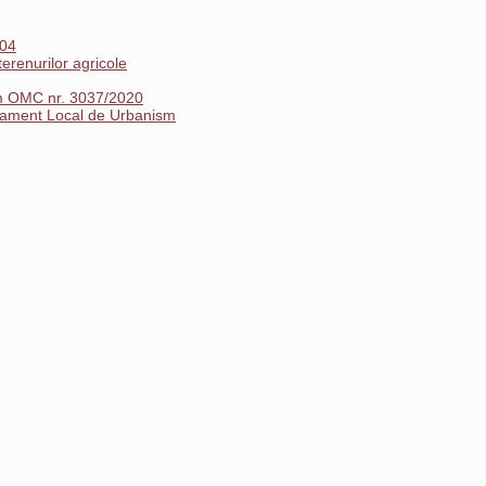
004
erenurilor agricole
orm OMC nr. 3037/2020
ulament Local de Urbanism