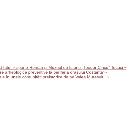
tutul Hispano-Român și Muzeul de Istorie „Teodor Cincu” Tecuci ~
e arheologice preventive la periferia orașului Costanța”~
le în unele comunități preistorice de pe Valea Mureșului ~