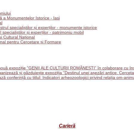
oniului
 a Monumentelor Istorice - Iasi
al
trul specialiștilor și experților - monumente istorice
l specialiștilor și experților - patrimoniu mobil
i Cultural Național
ional pentru Cercetare și Formare
ouă expoziție ”GENII ALE CULTURII ROMÂNEȘTI” în colaborare cu Insti
nizează și găzduiește expoziția ”Destinul unei așezări antice. Cercetar
onferință cu titlul: Indicatori arheozoologici privind relația om-anima
Carieră