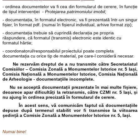
- ordinea documentelor va fi cea din formularul de cerere, în funcție
de tipul intervenției -
Protejarea patrimoniului imobil;
- documentația, în formatul electronic, va fi prezentată într-un singur
fișier, în format pdf. (numai în fișierul individual, arhive format zip);
- documentația trebuie să cuprindă declarația pe propria
răspundere, că formatul (transmis) electronic este identic cu
formatul hârtie;
- coordonatorul/responsabilul proiectului poate completa
documentația cu orice tip de material, pe care-l consideră necesar.
Ne rezervăm dreptul de a nu transmite către Secretariatul
Comisiilor – Comisia Zonală a Monumentelor Istorice nr. 5 Iași,
Comisia Națională a Monumentelor Istorice, Comisia Națională
de Arheologie - documentațiile incomplete.
Nu se acceptă documentații prezentate în mai multe fișiere,
deoarece apar dificultăți la retransmis, către CZMI nr. 5 Iași, și
nu ajung în ordinea precizată în formularul de cerere.
În acest sens, vă comunicăm faptul că documentațiile
depuse după termenul stabilit vor fi transmise la viitoarea
ședință a Comisie Zonală a Monumentelor Istorice nr. 5, Iași.
Numai bine!