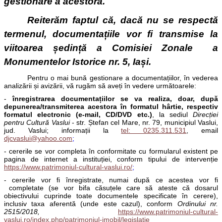
gestionare a acestora.
Reiterăm faptul că, dacă nu se respectă
termenul, documentațiile vor fi transmise la
viitoarea ședință a Comisiei Zonale a
Monumentelor Istorice nr. 5, Iași.
Pentru o mai bună gestionare a documentațiilor, în vederea
analizării și avizării, vă rugăm să aveți în vedere următoarele:
-
înregistrarea documentațiilor se va realiza, doar, după
depunerea/transmiterea acestora în formatul hârtie, respectiv
formatul electronic (e-mail, CD/DVD etc.)
, la sediul
Direcției
pentru Cultură Vaslui
- str. Ștefan cel Mare, nr. 79, municipiul Vaslui,
jud. Vaslui; informații la
tel: 0235.311.531
, email
djcvaslui@yahoo.com
;
- cererile se vor completa în conformitate cu formularul existent pe
pagina de internet a instituției, conform tipului de intervenție
https://www.patrimoniul-cultural-vaslui.ro/
;
- cererile vor fi înregistrate, numai după ce acestea vor fi
completate (se vor bifa căsuțele care să ateste că dosarul
obiectivului cuprinde toate documentele specificate în cerere),
inclusiv taxa aferentă (unde este cazul), conform
Ordinului nr.
2515/2018,
https://www.patrimoniul-cultural-
vaslui.ro/index.php/patrimoniul-imobil/legislatie