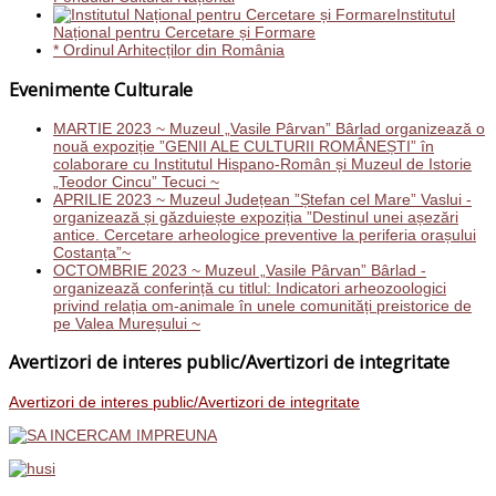
Institutul
Național pentru Cercetare și Formare
* Ordinul Arhitecților din România
Evenimente Culturale
MARTIE 2023 ~ Muzeul „Vasile Pârvan” Bârlad organizează o
nouă expoziție ”GENII ALE CULTURII ROMÂNEȘTI” în
colaborare cu Institutul Hispano-Român și Muzeul de Istorie
„Teodor Cincu” Tecuci ~
APRILIE 2023 ~ Muzeul Județean ”Ștefan cel Mare” Vaslui -
organizează și găzduiește expoziția ”Destinul unei așezări
antice. Cercetare arheologice preventive la periferia orașului
Costanța”~
OCTOMBRIE 2023 ~ Muzeul „Vasile Pârvan” Bârlad -
organizează conferință cu titlul: Indicatori arheozoologici
privind relația om-animale în unele comunități preistorice de
pe Valea Mureșului ~
Avertizori de interes public/Avertizori de integritate
Avertizori de interes public/Avertizori de integritate