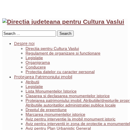
Search
Despre noi
Directia pentru Cultura Vaslui
Regulament de organizare si functionare
Legislatie
Organigrama
Conducere
Protectia datelor cu caracter personal
Protejarea Patrimoniului imobil
Atributii
Legislatie
Lista Monumentelor Istorice
Clasarea si declasarea monumentelor istorice
Protejarea patrimoniului imobil. Atributiile/drepturile pro
Atributiile autoritatilor administratiei publice locale
Dreptul de preemtiune
Marcarea monumentelor istorice
Aviz pentru interventie la imobil monument istoric
Aviz pentru interventii in zona de protectie a monumentelo
Aviz pentru Plan Urbanistic General