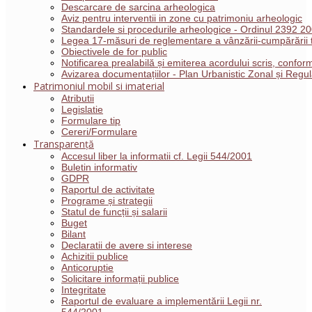
Descarcare de sarcina arheologica
Aviz pentru interventii in zone cu patrimoniu arheologic
Standardele si procedurile arheologice - Ordinul 2392 2
Legea 17-măsuri de reglementare a vânzării-cumpărării t
Obiectivele de for public
Notificarea prealabilă și emiterea acordului scris, conf
Avizarea documentațiilor - Plan Urbanistic Zonal și Reg
Patrimoniul mobil si imaterial
Atributii
Legislatie
Formulare tip
Cereri/Formulare
Transparență
Accesul liber la informatii cf. Legii 544/2001
Buletin informativ
GDPR
Raportul de activitate
Programe și strategii
Statul de funcții și salarii
Buget
Bilant
Declaratii de avere si interese
Achizitii publice
Anticoruptie
Solicitare informații publice
Integritate
Raportul de evaluare a implementării Legii nr.
544/2001